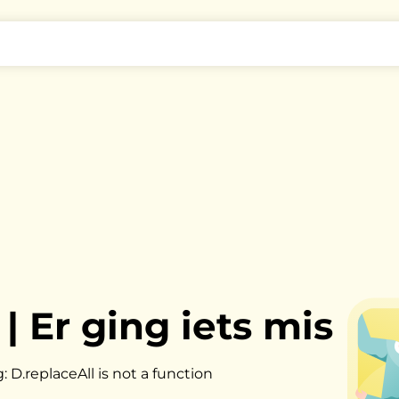
|
Er ging iets mis
 D.replaceAll is not a function