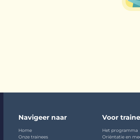
Navigeer naar
Voor train
Home
Het programma
Onze trainees
Oriëntatie en me