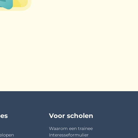
ees
Voor scholen
Waarom een trainee
elopen
Interesseformulier