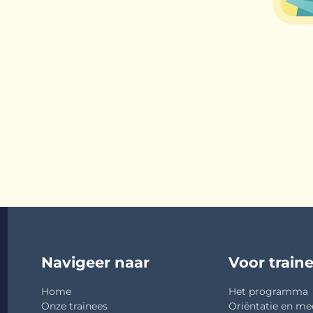
Navigeer naar
Voor train
Home
Het programma
Onze trainees
Oriëntatie en me