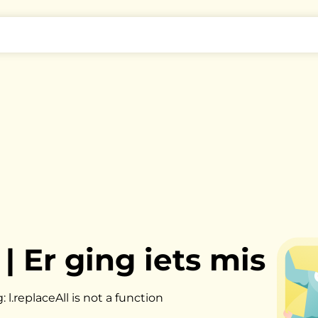
|
Er ging iets mis
l.replaceAll is not a function