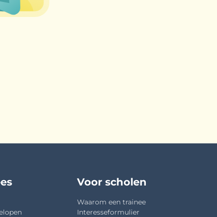
ees
Voor scholen
Waarom een trainee
elopen
Interesseformulier