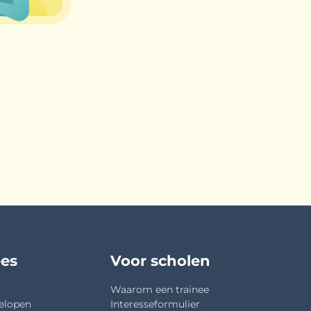
ees
Voor scholen
Waarom een trainee
elopen
Interesseformulier