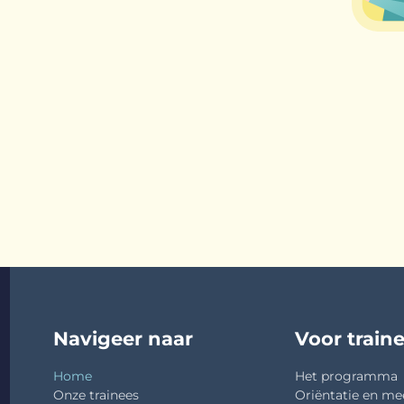
Navigeer naar
Voor train
Home
Het programma
Onze trainees
Oriëntatie en me