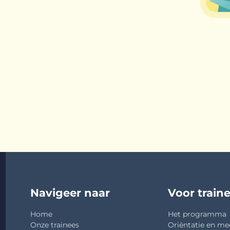
Navigeer naar
Voor train
Home
Het programma
Onze trainees
Oriëntatie en me