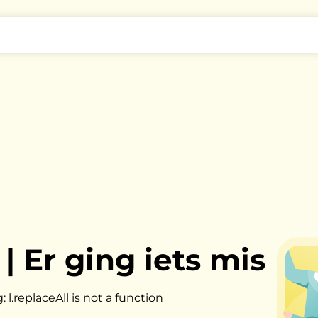
|
Er ging iets mis
l.replaceAll is not a function