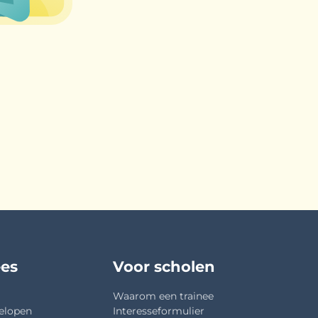
ees
Voor scholen
Waarom een trainee
elopen
Interesseformulier