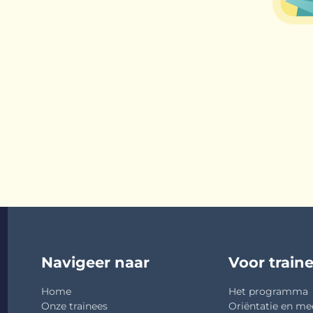
Navigeer naar
Voor train
Home
Het programma
Onze trainees
Oriëntatie en me