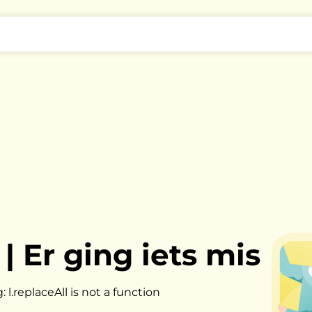
|
Er ging iets mis
l.replaceAll is not a function