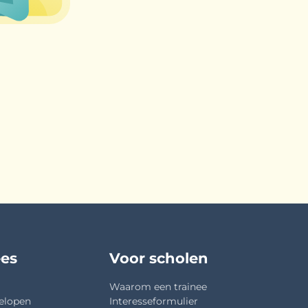
ees
Voor scholen
Waarom een trainee
elopen
Interesseformulier