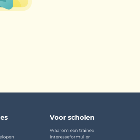
ees
Voor scholen
Waarom een trainee
elopen
Interesseformulier