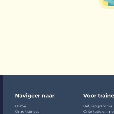
Navigeer naar
Voor train
Home
Het programma
Onze trainees
Oriëntatie en me