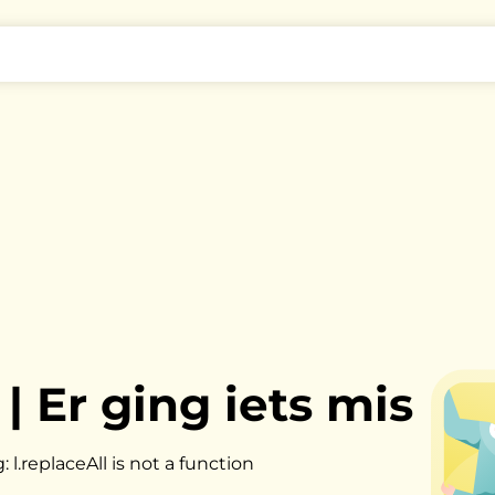
|
Er ging iets mis
l.replaceAll is not a function