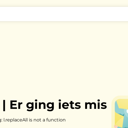
|
Er ging iets mis
l.replaceAll is not a function