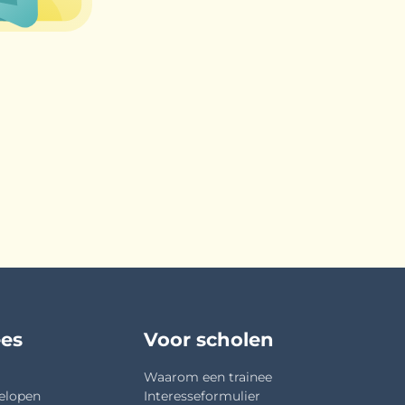
ees
Voor scholen
Waarom een trainee
elopen
Interesseformulier