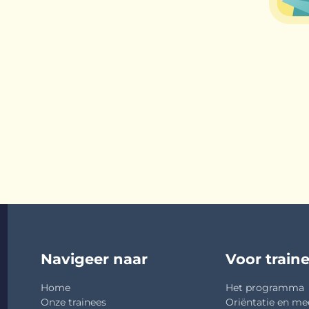
Navigeer naar
Voor train
Home
Het programma
Onze trainees
Oriëntatie en me