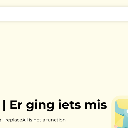
|
Er ging iets mis
l.replaceAll is not a function