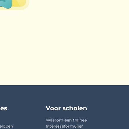
ees
Voor scholen
Waarom een trainee
elopen
Interesseformulier