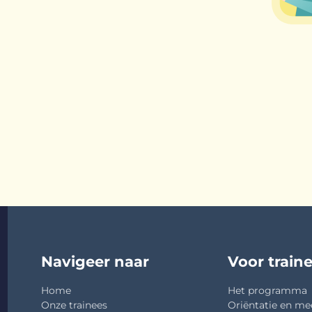
Navigeer naar
Voor train
Home
Het programma
Onze trainees
Oriëntatie en me