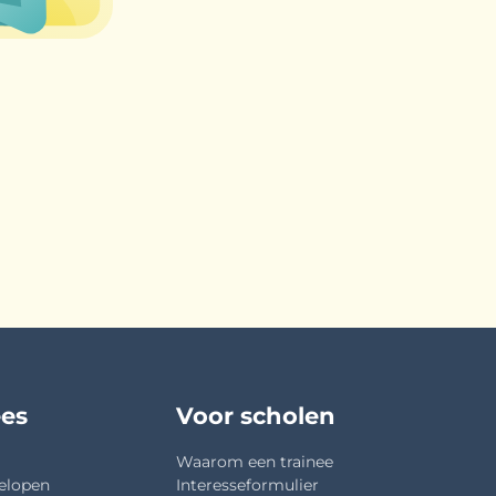
ees
Voor scholen
Waarom een trainee
elopen
Interesseformulier