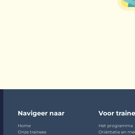
Navigeer naar
Voor train
Home
Het programma
Onze trainees
Oriëntatie en me